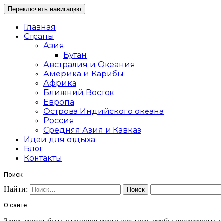
Переключить навигацию
Главная
Страны
Азия
Бутан
Австралия и Океания
Америка и Карибы
Африка
Ближний Восток
Европа
Острова Индийского океана
Россия
Средняя Азия и Кавказ
Идеи для отдыха
Блог
Контакты
Поиск
Найти:
О сайте
Здесь может быть отличное место для того, чтобы представить с