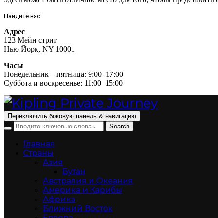
Найдите нас
Адрес
123 Мейн стрит
Нью Йорк, NY 10001
Часы
Понедельник—пятница: 9:00–17:00
Суббота и воскресенье: 11:00–15:00
Переключить боковую панель & навигацию
Главная
Страны
Азия
Бутан
Австралия и Океания
Америка и Карибы
Африка
Ближний Восток
Европа