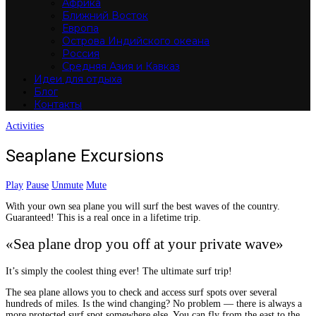
Африка
Ближний Восток
Европа
Острова Индийского океана
Россия
Средняя Азия и Кавказ
Идеи для отдыха
Блог
Контакты
Activities
Seaplane Excursions
Play
Pause
Unmute
Mute
With your own sea plane you will surf the best waves of the country.
Guaranteed! This is a real once in a lifetime trip.
«Sea plane drop you off at your private wave»
It’s simply the coolest thing ever! The ultimate surf trip!
The sea plane allows you to check and access surf spots over several
hundreds of miles. Is the wind changing? No problem — there is always a
more protected surf spot somewhere else. You can fly from the east to the